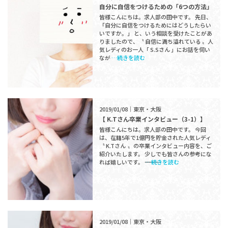
自分に自信をつけるための「6つの方法」
皆様こんにちは。求人部の田中です。 先日、
「自分に自信をつけるためにはどうしたらい
いですか。」 と、いう相談を受けたことがあ
りましたので、〝 自信に満ち溢れている 〟人
気レディのお一人「 S.Sさん 」にお話を伺い
なが
…続きを読む
2019/01/08｜東京・大阪
【 K.Tさん卒業インタビュー（3-1）】
皆様こんにちは。求人部の田中です。 今回
は、在籍5年で1億円を貯金された人気レディ
〝 K.Tさん 〟の卒業インタビュー内容を、ご
紹介いたします。 少しでも皆さんの参考にな
れば嬉しいです。 ―――――――――――――――
…続きを読む
2019/01/08｜東京・大阪