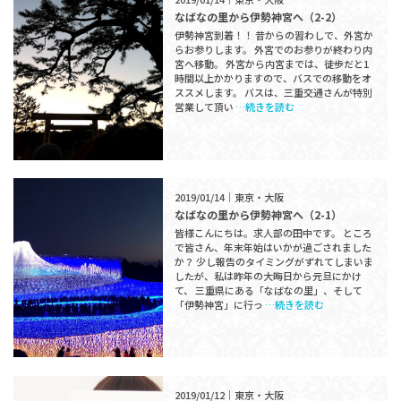
なばなの里から伊勢神宮へ（2-2）
伊勢神宮到着！！ 昔からの習わしで、外宮か
らお参りします。 外宮でのお参りが終わり内
宮へ移動。 外宮から内宮までは、徒歩だと1
時間以上かかりますので、バスでの移動をオ
ススメします。 バスは、三重交通さんが特別
営業して頂い
…続きを読む
2019/01/14｜東京・大阪
なばなの里から伊勢神宮へ（2-1）
皆様こんにちは。求人部の田中です。 ところ
で皆さん、年末年始はいかが過ごされました
か？ 少し報告のタイミングがずれてしまいま
したが、私は昨年の大晦日から元旦にかけ
て、 三重県にある「なばなの里」、そして
「伊勢神宮」に行っ
…続きを読む
2019/01/12｜東京・大阪