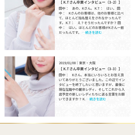
【 K.Tさん卒業インタビュー（3-2）】
田中： あの、Kさん。 K.T： はい。 田
中： Kさんのお客様は、他のお客様と比べ
て、ほとんど指名替えをされなかったんで
す。 K.T： え？そうだったんですか？ 田
中： はい。ほとんどのお客様がKさん一筋
だったんです。
…続きを読む
2019/01/08｜東京・大阪
【 K.Tさん卒業インタビュー（3-3）】
田中： Kさん、本当にいろいろとお答え頂
いてありがとうございました。この辺でイン
タビューを終了したいと思いますが、最後に
現在在籍中の麗奈レディ、そしてこれから入
店予定の新しいレディたちに送る言葉をお願
いできますか？ K.
…続きを読む