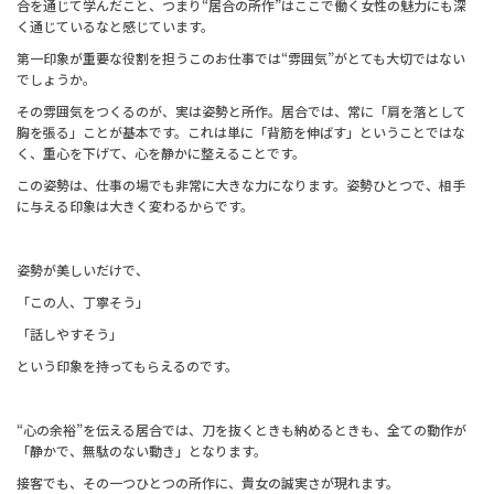
合を通じて学んだこと、つまり
“
居合の所作
”
はここで働く女性の魅力にも深
く通じているなと感じています。
第一印象が重要な役割を担うこのお仕事では
“
雰囲気
”
がとても大切ではない
でしょうか。
その雰囲気をつくるのが、実は姿勢と所作。居合では、常に「肩を落として
胸を張る」ことが基本です。これは単に「背筋を伸ばす」ということではな
く、重心を下げて、心を静かに整えることです。
この姿勢は、仕事の場でも非常に大きな力になります。姿勢ひとつで、相手
に与える印象は大きく変わるからです。
姿勢が美しいだけで、
「この人、丁寧そう」
「話しやすそう」
という印象を持ってもらえるのです。
“
心の余裕
”
を伝える居合では、刀を抜くときも納めるときも、全ての動作が
「静かで、無駄のない動き」となります。
接客でも、その一つひとつの所作に、貴女の誠実さが現れます。