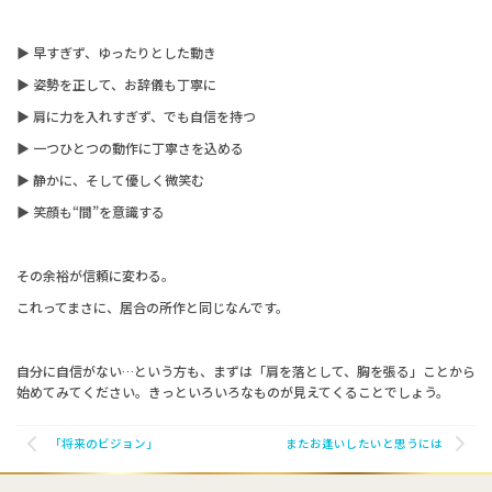
▶
早すぎず、ゆったりとした動き
▶
姿勢を正して、お辞儀も丁寧に
▶
肩に力を入れすぎず、でも自信を持つ
▶
一つひとつの動作に丁寧さを込める
▶
静かに、そして優しく微笑む
▶
笑顔も
“
間
”
を意識する
その余裕が信頼に変わる。
これってまさに、居合の所作と同じなんです。
自分に自信がない
…
という方も、まずは「肩を落として、胸を張る」ことから
始めてみてください。きっといろいろなものが見えてくることでしょう。
「将来のビジョン」
またお逢いしたいと思うには