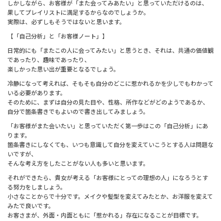
しかしながら、お客様が「また会ってみあたい」と思っていただけるのは、
果してプレイリストに満足するからなのでしょうか。
実際は、必ずしもそうではないと思います。
【「自己分析」と「お客様ノート」】
日常的にも「またこの人に会ってみたい」と思うとき、それは、共通の価値観
であったり、趣味であったり、
楽しかった思い出が重要となるでしょう。
冷静になって考えれば、そもそも自分のどこに惹かれるかを少しでもわかって
いる必要があります。
そのために、まずは自分の見た目や、性格、所作などがどのようであるか、
自分で箇条書きでもよいので書き出してみましょう。
「お客様がまた会いたい」と思っていただく第一歩はこの「自己分析」にあ
ります。
箇条書きにしなくても、いつも意識して自分を変えていこうとする人は問題な
いですが、
そんな考え方をしたことがない人も多いと思います。
それができたら、貴女が考える「お客様にとっての理想の人」になろうとす
る努力をしましょう。
小さなことからで十分です。メイクや髪型を変えてみたとか、お洋服を変えて
みたで良いです。
お客さまが、外面・内面ともに「惹かれる」存在になることが目標です。