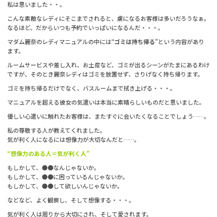
私は思いました・・。
こんな素敵なレディにそこまでされると、虜になるお客様は多いだろうなぁ。
なるほど、だからいつも予約でいっぱいになるんだ・・・。
マダム麗奈のレディマニュアルの中には“
ゴミは持ち帰る
”という内容があり
ます。
ルームサービスや差し入れ、お土産など、ゴミが出るシーンがたまにあるわけ
ですが、そのとき麗奈レディはゴミを放置せず、さりげなく持ち帰ります。
ゴミを持ち帰るだけでなく、バスルームまで拭き上げる・・・。
マニュアルを超える彼女の気遣いは本当に素晴らしいものだと思いました。
優しい心遣いに触れたお客様は、またすぐに会いたくなることでしょう……。
私の尊敬する人が教えてくれました。
気が利く人になるには想像力が大切なんだと……。
“想像力のある人＝気が利く人”
もしかして、●●なんじゃないか。
もしかして、●●に困っているんじゃないか。
もしかして、●●して欲しいんじゃないか。
などなど、よく観察し、そして想像する・・・。
気が利く人は周りから大切にされ、そして愛されます。