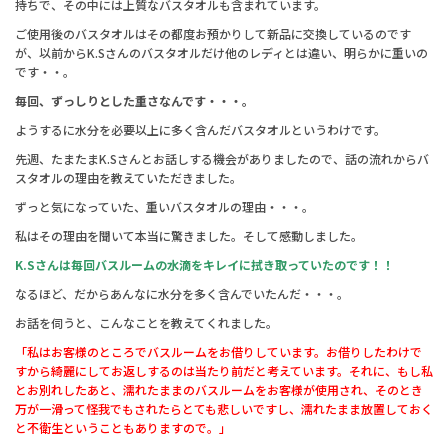
持ちで、その中には上質なバスタオルも含まれています。
ご使用後のバスタオルはその都度お預かりして新品に交換しているのです
が、以前からK.Sさんのバスタオルだけ他のレディとは違い、明らかに重いの
です・・。
毎回、ずっしりとした重さなんです・・・。
ようするに水分を必要以上に多く含んだバスタオルというわけです。
先週、たまたまK.Sさんとお話しする機会がありましたので、話の流れからバ
スタオルの理由を教えていただきました。
ずっと気になっていた、重いバスタオルの理由・・・。
私はその理由を聞いて本当に驚きました。そして感動しました。
K.Sさんは毎回バスルームの水滴をキレイに拭き取っていたのです！！
なるほど、だからあんなに水分を多く含んでいたんだ・・・。
お話を伺うと、こんなことを教えてくれました。
「私はお客様のところでバスルームをお借りしています。お借りしたわけで
すから綺麗にしてお返しするのは当たり前だと考えています。それに、もし私
とお別れしたあと、濡れたままのバスルームをお客様が使用され、そのとき
万が一滑って怪我でもされたらとても悲しいですし、濡れたまま放置しておく
と不衛生ということもありますので。」